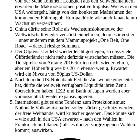
von der Stelle kommen. Lediglich aus den Schwellenländern
erwarten die Makroökonomen positive Impulse. Wie es in den
USA weitergeht, hängt von den konkreten Maßnahmen der
kommenden Führung ab. Europa dürfte wie auch Japan kaum
Wachstum verzeichnen.
China dürfte seine Rolle als Wachstumslokomotive der
Weltwirtschaft wieder verstärkt einnehmen, denn es investiert
– unter anderem mit dem Mammutprojekt „One Belt, One
Road“ – derzeit riesige Summen.
Der Ölpreis ist zuletzt wieder leicht gestiegen, so dass viele
Ölförderländer nicht mehr defizitär wirtschaften müssen. Die
Tiefstpreise von Anfang 2016 dürften nicht wiederkehren,
aber ein Höhenflug wie bis 2014 ebenso wenig. Erwartet
wird ein Niveau von 50plus US-Dollar.
Nachdem die US-Notenbank Fed die Zinswende eingeleitet
hat, dürfte die weltweit verfügbare Liquidität ihren Zenit
überschritten haben. EZB und Bank of Japan werden aber
voraussichtlich weiter expansiv agieren.
International gibt es eine Tendenz zum Protektionismus:
Nationale Volkswirtschaften sollen stärker geschützt werden,
der freie Welthandel wird kritischer gesehen. Das könnte sich
– wie auch in den USA erwartet – nach den Wahlen in
Frankreich und Italien (falls es dort zu vorgezogenen Wahlen
kommt) auswirken.