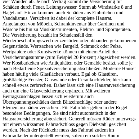
vier Wänden ab. Je nach Vertrag kommt die Versicherung für
Schäden durch Feuer, Leitungswasser, Sturm ab Windstärke 8 und
Hagel auf. Hinzu kommen auch Schäden aus Einbrüchen und
Vandalismus. Versichert ist dabei der komplette Hausrat.
Angefangen von Möbeln, Schrankinventar über Gardinen und
Wäsche bis hin zu Musikinstrumenten, Elektro- und Sportgeräten.
Die Versicherung bezahlt im Schadensfall den
Wiederbeschaffungswert der zerstörten oder abhanden gekommenen
Gegenstände. Wertsachen wie Bargeld, Schmuck oder Pelze,
Wertpapiere oder Kunstwerke können mit einem Anteil der
Versicherungssumme (zum Beispiel 20 Prozent) abgesichert werden.
Wer Kostbarkeiten wie Antiquitäten oder Gemälde besitzt, sollte je
nach Bedarf eine Spezialversicherung abschließen. Moderne Häuser
haben häufig viele Glasflächen verbaut. Egal ob Glastüren,
großflächige Fenster, Glaswände oder Cerankochfelder, hier kann
schnell etwas zerbrechen. Daher lässt sich eine Hausratversicherung
auch um eine Glasversicherung ergänzen. Mit weiteren
Beitragszuschlägen lassen sich wiederum auch
Überspannungsschäden durch Blitzeinschläge oder andere
Elementarschäden versichern. Für Fahrräder gelten in der Regel
besondere Bedingungen. Sie sind nicht automatisch in der
Hausratversicherung abgesichert. Generell müssen Räder unterwegs
mit einem wirksamen Fahrradschloss gegen Diebstahl gesichert
werden. Nach der Rückkehr muss das Fahrrad zudem im
Fahrradkeller untergestellt werden, sofern ein solcher Raum