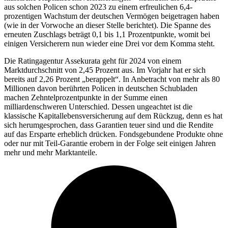
aus solchen Policen schon 2023 zu einem erfreulichen 6,4-
prozentigen Wachstum der deutschen Vermögen beigetragen haben
(wie in der Vorwoche an dieser Stelle berichtet). Die Spanne des
erneuten Zuschlags beträgt 0,1 bis 1,1 Prozentpunkte, womit bei
einigen Versicherern nun wieder eine Drei vor dem Komma steht.
Die Ratingagentur Assekurata geht für 2024 von einem
Marktdurchschnitt von 2,45 Prozent aus. Im Vorjahr hat er sich
bereits auf 2,26 Prozent „berappelt“. In Anbetracht von mehr als 80
Millionen davon berührten Policen in deutschen Schubladen
machen Zehntelprozentpunkte in der Summe einen
milliardenschweren Unterschied. Dessen ungeachtet ist die
klassische Kapitallebensversicherung auf dem Rückzug, denn es hat
sich herumgesprochen, dass Garantien teuer sind und die Rendite
auf das Ersparte erheblich drücken. Fondsgebundene Produkte ohne
oder nur mit Teil-Garantie erobern in der Folge seit einigen Jahren
mehr und mehr Marktanteile.