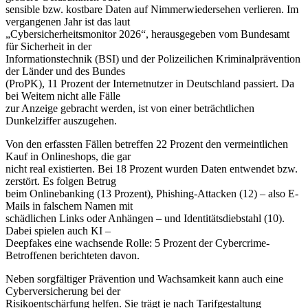
sensible bzw. kostbare Daten auf Nimmerwiedersehen verlieren. Im
vergangenen Jahr ist das laut
„Cybersicherheitsmonitor 2026“, herausgegeben vom Bundesamt
für Sicherheit in der
Informationstechnik (BSI) und der Polizeilichen Kriminalprävention
der Länder und des Bundes
(ProPK), 11 Prozent der Internetnutzer in Deutschland passiert. Da
bei Weitem nicht alle Fälle
zur Anzeige gebracht werden, ist von einer beträchtlichen
Dunkelziffer auszugehen.
Von den erfassten Fällen betreffen 22 Prozent den vermeintlichen
Kauf in Onlineshops, die gar
nicht real existierten. Bei 18 Prozent wurden Daten entwendet bzw.
zerstört. Es folgen Betrug
beim Onlinebanking (13 Prozent), Phishing-Attacken (12) – also E-
Mails in falschem Namen mit
schädlichen Links oder Anhängen – und Identitätsdiebstahl (10).
Dabei spielen auch KI –
Deepfakes eine wachsende Rolle: 5 Prozent der Cybercrime-
Betroffenen berichteten davon.
Neben sorgfältiger Prävention und Wachsamkeit kann auch eine
Cyberversicherung bei der
Risikoentschärfung helfen. Sie trägt je nach Tarifgestaltung