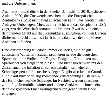
und die Unternehmen.
Auch in Euroland dürfte in der zweiten Jahreshälfte 2019, spätestens
Anfang 2020, die Zinswende anstehen, die die Europäische
Zentralbank (EZB) nicht ewig aufschieben kann. Das bereitet vielen
Anlegern Unbehagen. Muss es aber nicht, wie das Beispiel der USA
zeigt, wo die Wirtschaft brummt und brummt. Zwar ist von einem
dämpfenden Effekt auf die Konjunktur auszugehen, von den Börsen
dürfte mehr Geld als zuletzt in sicherere, dann wieder attraktivere
Anleihen abfließen.
Eine Zinserhöhung ist jedoch immer ein Beleg für eine gut
aufgestellte Wirtschaft. Zudem profitieren gerade die deutschen
Sparer mit ihrer Vorliebe für Tages-, Festgeld-, Girokonten und
Sparbücher von steigenden Zinsen. Und nicht zuletzt wird mit den
Zinsen auch die Inflation in Schach gehalten, seit jeher ein
Schreckgespenst für deutsche Anleger. Es gibt also keinen Grund,
auf die auf kurz oder lang kommende Zinserhöhung zu starren wie
das Kaninchen auf die Schlange. Im Nachteil werden allerdings
zukünftige Immobilienkäufer und andere Großkreditnehmer sein,
denn die goldenen Finanzierungszinszeiten gehen ihrem Ende
entgegen.