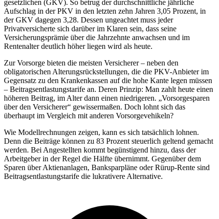
gesetzlichen (GKV). So betrug der durchschnittliche jährliche
Aufschlag in der PKV in den letzten zehn Jahren 3,05 Prozent, in
der GKV dagegen 3,28. Dessen ungeachtet muss jeder
Privatversicherte sich darüber im Klaren sein, dass seine
Versicherungsprämie über die Jahrzehnte anwachsen und im
Rentenalter deutlich höher liegen wird als heute.
Zur Vorsorge bieten die meisten Versicherer – neben den
obligatorischen Alterungsrückstellungen, die die PKV-Anbieter im
Gegensatz zu den Krankenkassen auf die hohe Kante legen müssen
– Beitragsentlastungstarife an. Deren Prinzip: Man zahlt heute einen
höheren Beitrag, im Alter dann einen niedrigeren. „Vorsorgesparen
über den Versicherer“ gewissermaßen. Doch lohnt sich das
überhaupt im Vergleich mit anderen Vorsorgevehikeln?
Wie Modellrechnungen zeigen, kann es sich tatsächlich lohnen.
Denn die Beiträge können zu 83 Prozent steuerlich geltend gemacht
werden. Bei Angestellten kommt begünstigend hinzu, dass der
Arbeitgeber in der Regel die Hälfte übernimmt. Gegenüber dem
Sparen über Aktienanlagen, Banksparpläne oder Rürup-Rente sind
Beitragsentlastungstarife die lukrativere Alternative.