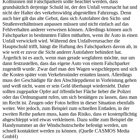
Kollisionen mit Falschparkern sollte beachtet werden, dass
grundsätzlich derjenige Schuld ist, der den Unfall verursacht hat und
nicht der Halter des verkehrswidrig abgestellten Fahrzeugs. Denn
auch hier gilt das alte Gebot, dass sich Autofahrer den Sicht- und
Straßenverhältnissen anpassen müssen und nicht einfach auf das
Fehlverhalten anderer verweisen können. Allerdings können auch
Falschparker in bestimmten Fällen mithaften, wenn ihr Auto in einen
Unfall verwickelt wird. Während den Unfallverursacher die
Hauptschuld trifft, hängt die Haftung des Falschparkers davon ab, in
wie weit er zuvor die Sicht anderer Autofahrer behindert hat.
Ärgerlich ist es auch, wenn man gerade wegfahren möchte, nur um
dann festzustellen, dass das eigene Auto von einem Falschparker
zugestellt wurde. Zwar darf man den Wagen wegschleppen und sich
die Kosten später vom Verkehrssünder erstatten lassen. Allerdings
muss der Geschädigte für den Abschleppdienst in Vorleistung gehen
und weiß nicht, wann er sein Geld überhaupt wiedersieht. Daher
sollten zugeparkte Opfer auf öffentlicher Fläche lieber die Polizei
oder das Ordnungsamt rufen, um sich bestätigen zu lassen, dass man
im Recht ist. Zeugen oder Fotos helfen in dieser Situation ebenfalls
weiter. Wer jedoch, zum Beispiel zum schnellen Entladen, in der
zweiten Reihe parken muss, kann das Risiko, dass er kostenpflichtig
abgeschleppt wird etwas verkleinern. Dazu sollte zum Beispiel die
Handynummer an der Windschutzscheibe befestigt werden, um
schnell kontaktiert werden zu können. (Quelle CASMOS Media
GmbH)