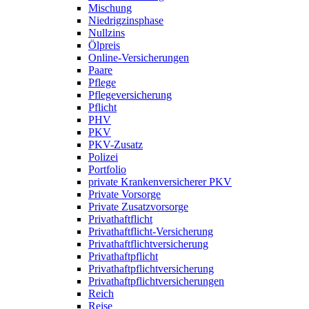
Mischung
Niedrigzinsphase
Nullzins
Ölpreis
Online-Versicherungen
Paare
Pflege
Pflegeversicherung
Pflicht
PHV
PKV
PKV-Zusatz
Polizei
Portfolio
private Krankenversicherer PKV
Private Vorsorge
Private Zusatzvorsorge
Privathaftflicht
Privathaftflicht-Versicherung
Privathaftflichtversicherung
Privathaftpflicht
Privathaftpflichtversicherung
Privathaftpflichtversicherungen
Reich
Reise