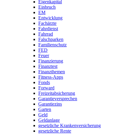
Eigenkapital
Einbruch
EM
Entwicklung
Fachärzte
Fahrdienst
Fahrrad
Falschparken
Familienschutz
FED
Feuer
Finanzierung
Finanztest
Finanzthemen
Fitness-Apps
Fonds
Forward
Freizeitabsicherung
Garantieversprechen
Garantiezins
Garten
Geld
Geldanlage
gesetzliche Krankenversicherung
gesetzliche Rente