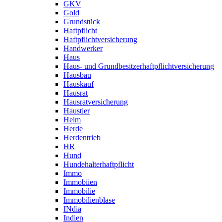
GKV
Gold
Grundstück
Haftpflicht
Haftpflichtversicherung
Handwerker
Haus
Haus- und Grundbesitzerhaftpflichtversicherung
Hausbau
Hauskauf
Hausrat
Hausratversicherung
Haustier
Heim
Herde
Herdentrieb
HR
Hund
Hundehalterhaftpflicht
Immo
Immobiien
Immobilie
Immobilienblase
INdia
Indien