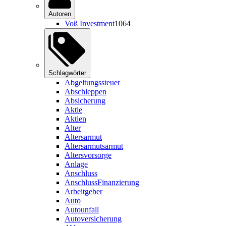
Autoren
Voß Investment
1064
Schlagwörter
Abgeltungssteuer
Abschleppen
Absicherung
Aktie
Aktien
Alter
Altersarmut
Altersarmutsarmut
Altersvorsorge
Anlage
Anschluss
AnschlussFinanzierung
Arbeitgeber
Auto
Autounfall
Autoversicherung