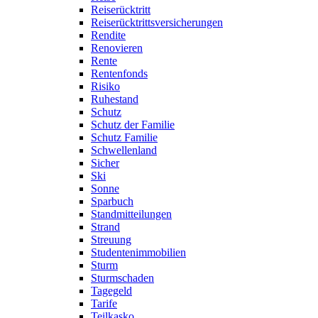
Reiserücktritt
Reiserücktrittsversicherungen
Rendite
Renovieren
Rente
Rentenfonds
Risiko
Ruhestand
Schutz
Schutz der Familie
Schutz Familie
Schwellenland
Sicher
Ski
Sonne
Sparbuch
Standmitteilungen
Strand
Streuung
Studentenimmobilien
Sturm
Sturmschaden
Tagegeld
Tarife
Teilkasko