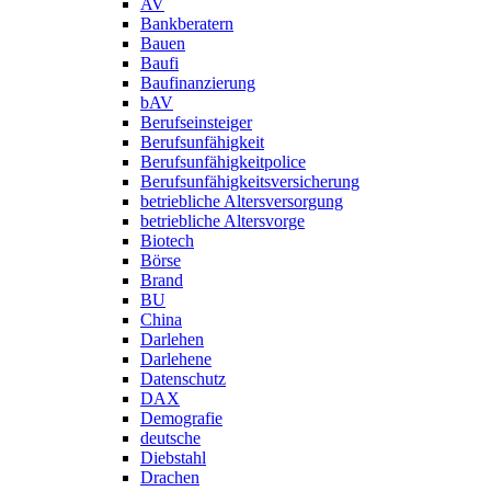
AV
Bankberatern
Bauen
Baufi
Baufinanzierung
bAV
Berufseinsteiger
Berufsunfähigkeit
Berufsunfähigkeitpolice
Berufsunfähigkeitsversicherung
betriebliche Altersversorgung
betriebliche Altersvorge
Biotech
Börse
Brand
BU
China
Darlehen
Darlehene
Datenschutz
DAX
Demografie
deutsche
Diebstahl
Drachen