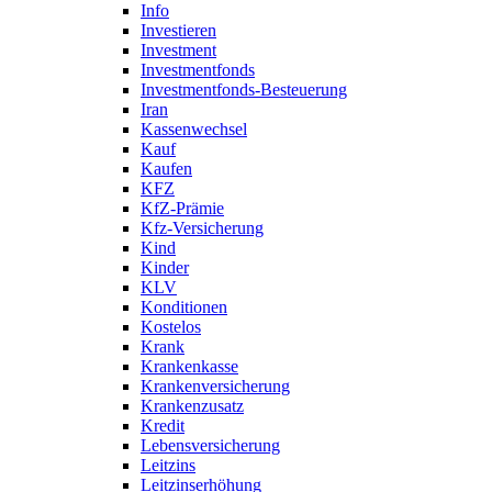
Info
Investieren
Investment
Investmentfonds
Investmentfonds-Besteuerung
Iran
Kassenwechsel
Kauf
Kaufen
KFZ
KfZ-Prämie
Kfz-Versicherung
Kind
Kinder
KLV
Konditionen
Kostelos
Krank
Krankenkasse
Krankenversicherung
Krankenzusatz
Kredit
Lebensversicherung
Leitzins
Leitzinserhöhung