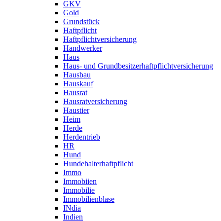
GKV
Gold
Grundstück
Haftpflicht
Haftpflichtversicherung
Handwerker
Haus
Haus- und Grundbesitzerhaftpflichtversicherung
Hausbau
Hauskauf
Hausrat
Hausratversicherung
Haustier
Heim
Herde
Herdentrieb
HR
Hund
Hundehalterhaftpflicht
Immo
Immobiien
Immobilie
Immobilienblase
INdia
Indien