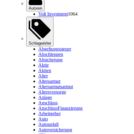
Autoren
Voß Investment
1064
Schlagwörter
Abgeltungssteuer
Abschleppen
Absicherung
Aktie
Aktien
Alter
Altersarmut
Altersarmutsarmut
Altersvorsorge
Anlage
Anschluss
AnschlussFinanzierung
Arbeitgeber
Auto
Autounfall
Autoversicherung