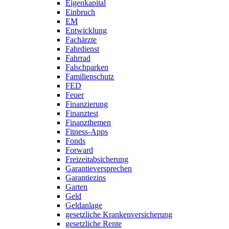
Eigenkapital
Einbruch
EM
Entwicklung
Fachärzte
Fahrdienst
Fahrrad
Falschparken
Familienschutz
FED
Feuer
Finanzierung
Finanztest
Finanzthemen
Fitness-Apps
Fonds
Forward
Freizeitabsicherung
Garantieversprechen
Garantiezins
Garten
Geld
Geldanlage
gesetzliche Krankenversicherung
gesetzliche Rente