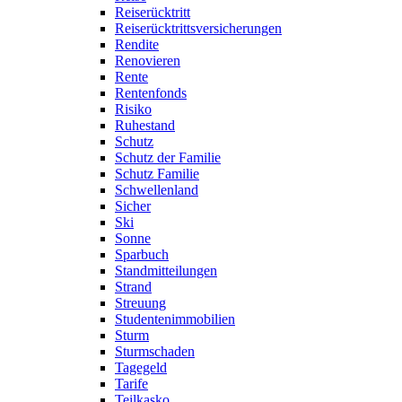
Reiserücktritt
Reiserücktrittsversicherungen
Rendite
Renovieren
Rente
Rentenfonds
Risiko
Ruhestand
Schutz
Schutz der Familie
Schutz Familie
Schwellenland
Sicher
Ski
Sonne
Sparbuch
Standmitteilungen
Strand
Streuung
Studentenimmobilien
Sturm
Sturmschaden
Tagegeld
Tarife
Teilkasko