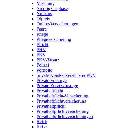
Mischung
Niedrigzinsphase
Nullzins
Ölpreis
Online-Versicherungen
Paare
Pflege
Pflegeversicherung
Pflicht
PHV
PKV
PKV-Zusatz
Polizei
Portfolio
private Krankenversicherer PKV
Private Vorsorge
Private Zusatzvorsorge
Privathaftflicht
Privathaftflicht-Versicherung
Privathaftflichtversicherung
Privathaftpflicht
Privathaftpflichtversicherung
Privathaftpflichtversicherungen
Reich
Reise