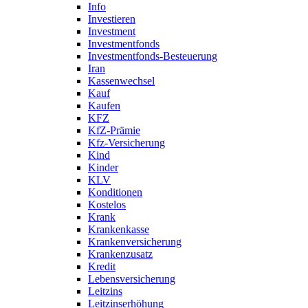
Info
Investieren
Investment
Investmentfonds
Investmentfonds-Besteuerung
Iran
Kassenwechsel
Kauf
Kaufen
KFZ
KfZ-Prämie
Kfz-Versicherung
Kind
Kinder
KLV
Konditionen
Kostelos
Krank
Krankenkasse
Krankenversicherung
Krankenzusatz
Kredit
Lebensversicherung
Leitzins
Leitzinserhöhung