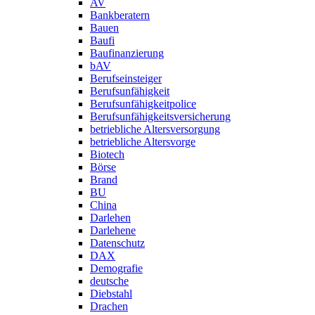
AV
Bankberatern
Bauen
Baufi
Baufinanzierung
bAV
Berufseinsteiger
Berufsunfähigkeit
Berufsunfähigkeitpolice
Berufsunfähigkeitsversicherung
betriebliche Altersversorgung
betriebliche Altersvorge
Biotech
Börse
Brand
BU
China
Darlehen
Darlehene
Datenschutz
DAX
Demografie
deutsche
Diebstahl
Drachen